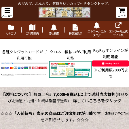
のびのび、ふんわり、気持ちいいカップ付きタンクトップ。
メニュー
カート
エトワールのカ
エトワール公式
カテゴリ
ご利用案内
弊社概要
特商法表示
タログ
サイト集
PayPayオンラインが
各種クレジットカードがご
クロネコ後払いがご利用
利用可能
利用可能
可能
※ご利用額7000円ま
で
【送料について】
お買上合計
7,000円(税込)以上で送料当店負担
(
食品及
詳しくは
こちらをクリック
び北海道・九州・沖縄は別基準送料)
☆☆☆
「入荷待ち」表示の商品はご注文処理が可能
です。お届け予定日
をお知らせします。☆☆☆