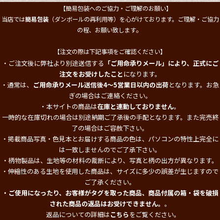
【簡易包装へのご協力・ご理解のお願い】
当店では
簡易包装
（ダンボールの再利用等）を心がけております。ご理解・ご協力
。
の程、お願い致します
【注文の際は下記事項をご確認ください】
・ご注文後に弊社より別途送信する
「ご用命承りメール」により、正式にご
注文をお受けしたこと
になります。
・通常は、
ご用命承りメール送信後4～5営業日以内の出荷
となります。お急
ぎの場合はご連絡ください。
・本サイトの商品は
在庫と連動しておりません
。
一時的な在庫切れの場合は別途納期ご了承後の手配となります。また完売終
了の場合はご容赦下さい。
・掲載商品写真・色見本とお届けする商品の色は、パソコンの特性上完全に
は一致しませんのでご了承下さい。
・柄物製品は、生地等の材料の裁断により、写真と柄の出方が異なります。
・伸縮性のある生地を使用した商品は、サイズに多少の誤差が生じますので
ご了承ください。
・ご使用になったり、お客様がタグを取った商品、商品付属の箱・袋を破損
された商品の返品はお受けできません。
。
返品についての詳細は
こちら
をご覧ください。