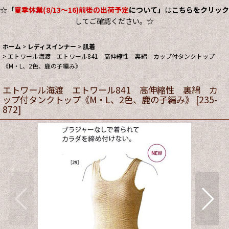
☆
「
夏季休業(8/13～16)前後の出荷予定
について」
は
こちらをクリック
してご確認ください。☆
ホーム
>
レディスインナー
>
肌着
>
エトワール海渡 エトワール841 高伸縮性 裏綿 カップ付タンクトップ
《M・L、2色、鹿の子編み》
エトワール海渡 エトワール841 高伸縮性 裏綿 カ
ップ付タンクトップ《M・L、2色、鹿の子編み》
[
235-
872
]