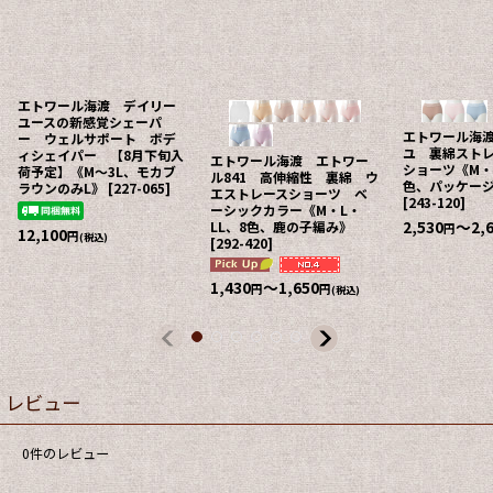
エトワール海渡 デイリー
ユースの新感覚シェーパ
エトワール海
ー ウェルサポート ボデ
ユ 裏綿スト
ィシェイパー 【8月下旬入
エトワール海渡 エトワー
ショーツ《M・
荷予定】《M〜3L、モカブ
ル841 高伸縮性 裏綿 ウ
色、パッケー
ラウンのみL》
[
227-065
]
エストレースショーツ ベ
[
243-120
]
ーシックカラー《M・L・
2,530
～2,
LL、8色、鹿の子編み》
円
12,100
円
(税込)
[
292-420
]
1,430
～1,650
円
円
(税込)
レビュー
0
件のレビュー