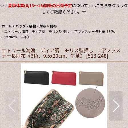
☆
「
夏季休業(8/13～16)前後の出荷予定
について」
は
こちらをクリック
してご確認ください。☆
ホーム
>
バッグ・袋物・財布
>
財布
>
エトワール海渡 ディア調 モリス型押し L字ファスナー長財布《3色、
9.5x20cm、牛革》
エトワール海渡 ディア調 モリス型押し L字ファス
ナー長財布《3色、9.5x20cm、牛革》
[
513-248
]