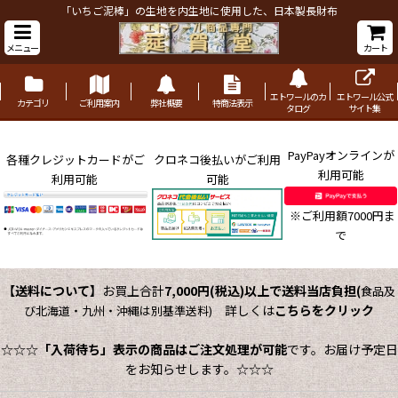
「いちご泥棒」の生地を内生地に使用した、日本製長財布
メニュー
カート
エトワールのカ
エトワール公式
カテゴリ
ご利用案内
弊社概要
特商法表示
タログ
サイト集
PayPayオンラインが
各種クレジットカードがご
クロネコ後払いがご利用
利用可能
利用可能
可能
※ご利用額7000円ま
で
【送料について】
お買上合計
7,000円(税込)以上で送料当店負担
(
食品及
詳しくは
こちらをクリック
び北海道・九州・沖縄は別基準送料)
☆☆☆
「入荷待ち」表示の商品はご注文処理が可能
です。お届け予定日
をお知らせします。☆☆☆