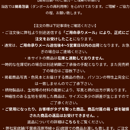
【簡易包装へのご協力・ご理解のお願い】
当店では
簡易包装
（ダンボールの再利用等）を心がけております。ご理解・ご協力
。
の程、お願い致します
【注文の際は下記事項をご確認ください】
・ご注文後に弊社より別途送信する
「ご用命承りメール」により、正式にご
注文をお受けしたこと
になります。
・通常は、
ご用命承りメール送信後4～5営業日以内の出荷
となります。お急
ぎの場合はご連絡ください。
・本サイトの商品は
在庫と連動しておりません
。
一時的な在庫切れの場合は別途納期ご了承後の手配となります。また完売終
了の場合はご容赦下さい。
・掲載商品写真・色見本とお届けする商品の色は、パソコンの特性上完全に
は一致しませんのでご了承下さい。
・柄物製品は、生地等の材料の裁断により、写真と柄の出方が異なります。
・伸縮性のある生地を使用した商品は、サイズに多少の誤差が生じますので
ご了承ください。
・ご使用になったり、お客様がタグを取った商品、商品付属の箱・袋を破損
された商品の返品はお受けできません。
。
返品についての詳細は
こちら
をご覧ください。
・弊社実店舗(千葉県茂原市緑ヶ丘)店頭での商品お渡しも致します。ご注文