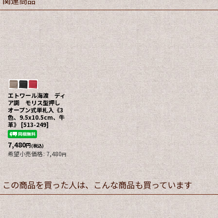
関連商品
エトワール海渡 ディ
ア調 モリス型押し
オープン式単札入《3
色、9.5x10.5cm、牛
革》
[
513-249
]
7,480
円
(税込)
希望小売価格
:
7,480
円
この商品を買った人は、こんな商品も買っています