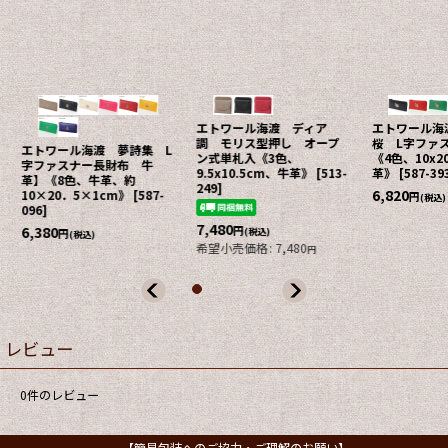
エトワール海渡 ディア
エトワール海渡 夢詩集
エトワール海
調 モリス型押し オープ
桜 L字ファスナー長財布
調 モリス型
ン式単札入《3色、
《4色、10x20x1cm、牛
小銭入れ《3色
9.5x10.5cm、牛革》
[
513-
革》
[
587-393
]
W9.5×H9×
249
]
製》
[
515-026
6,820
円
(税込)
7,480
7,260
円
円
(税込)
(税込)
希望小売価格
:
7,480
円
レビュー
0
件のレビュー