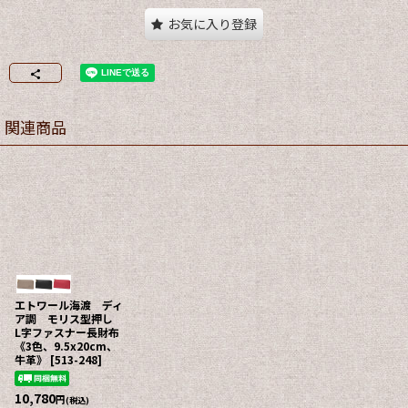
お気に入り登録
関連商品
エトワール海渡 ディ
ア調 モリス型押し
L字ファスナー長財布
《3色、9.5x20cm、
牛革》
[
513-248
]
10,780
円
(税込)