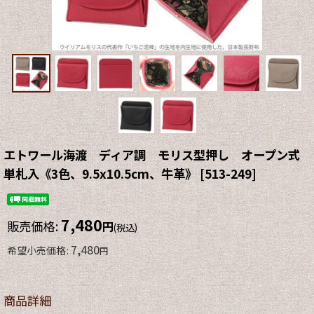
エトワール海渡 ディア調 モリス型押し オープン式
単札入《3色、9.5x10.5cm、牛革》
[
513-249
]
7,480
販売価格
:
円
(税込)
7,480
希望小売価格
:
円
商品詳細