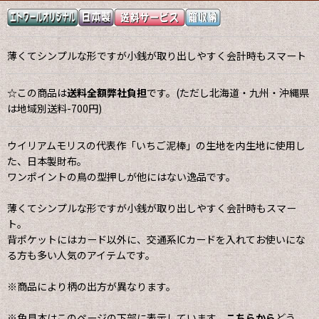
薄くてシンプルな形ですが小銭が取り出しやすく会計時もスマート
☆この商品は
送料全額弊社負担
です。(ただし北海道・九州・沖縄県
は地域別送料-700円)
ウイリアムモリスの代表作「いちご泥棒」の生地を内生地に使用し
た、日本製財布。
ワンポイントの鳥の型押しが他にはない逸品です。
薄くてシンプルな形ですが小銭が取り出しやすく会計時もスマー
ト。
背ポケットにはカード以外に、交通系ICカードを入れてお使いにな
る方も多い人気のアイテムです。
※商品により柄の出方が異なります。
※色見本はこのページの下部に表示しています。
こちらから
どう