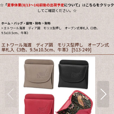
☆
「
夏季休業(8/13～16)前後の出荷予定
について」
は
こちらをクリック
してご確認ください。☆
ホーム
>
バッグ・袋物・財布
>
財布
>
エトワール海渡 ディア調 モリス型押し オープン式単札入《3色、
9.5x10.5cm、牛革》
エトワール海渡 ディア調 モリス型押し オープン式
単札入《3色、9.5x10.5cm、牛革》
[
513-249
]