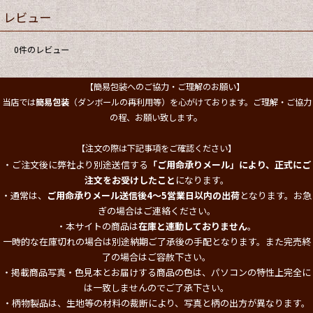
レビュー
0
件のレビュー
【簡易包装へのご協力・ご理解のお願い】
当店では
簡易包装
（ダンボールの再利用等）を心がけております。ご理解・ご協力
。
の程、お願い致します
【注文の際は下記事項をご確認ください】
・ご注文後に弊社より別途送信する
「ご用命承りメール」により、正式にご
注文をお受けしたこと
になります。
・通常は、
ご用命承りメール送信後4～5営業日以内の出荷
となります。お急
ぎの場合はご連絡ください。
・本サイトの商品は
在庫と連動しておりません
。
一時的な在庫切れの場合は別途納期ご了承後の手配となります。また完売終
了の場合はご容赦下さい。
・掲載商品写真・色見本とお届けする商品の色は、パソコンの特性上完全に
は一致しませんのでご了承下さい。
・柄物製品は、生地等の材料の裁断により、写真と柄の出方が異なります。