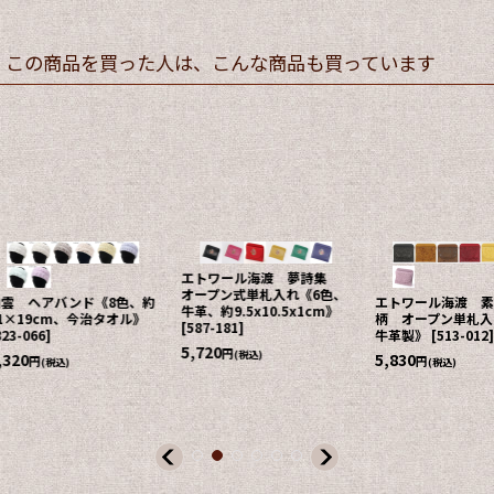
この商品を買った人は、こんな商品も買っています
エトワール海渡 夢詩集
エトワール海
オープン式単札入れ《6色、
調 モリス型押
エトワール海渡 素押バラ
牛革、約9.5x10.5x1cm》
スナー長財布《
柄 オープン単札入《7色、
[
587-181
]
9.5x20cm、
牛革製》
[
513-012
]
248
]
5,720
円
(税込)
5,830
円
(税込)
10,780
円
(税込