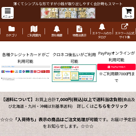
薄くてシンプルな形ですが小銭が取り出しやすく会計時もスマート
メニュー
カート
エトワールのカ
エトワール公式
カテゴリ
ご利用案内
弊社概要
特商法表示
タログ
サイト集
PayPayオンラインが
各種クレジットカードがご
クロネコ後払いがご利用
利用可能
利用可能
可能
※ご利用額7000円ま
で
【送料について】
お買上合計
7,000円(税込)以上で送料当店負担
(
食品及
詳しくは
こちらをクリック
び北海道・九州・沖縄は別基準送料)
☆☆☆
「入荷待ち」表示の商品はご注文処理が可能
です。お届け予定日
をお知らせします。☆☆☆