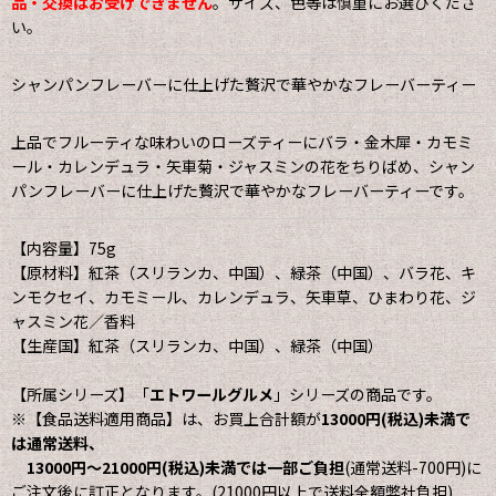
品・交換はお受けできません
。サイズ、色等は慎重にお選びくださ
い。
シャンパンフレーバーに仕上げた贅沢で華やかなフレーバーティー
上品でフルーティな味わいのローズティーにバラ・金木犀・カモミ
ール・カレンデュラ・矢車菊・ジャスミンの花をちりばめ、シャン
パンフレーバーに仕上げた贅沢で華やかなフレーバーティーです。
【内容量】75g
【原材料】紅茶（スリランカ、中国）、緑茶（中国）、バラ花、キ
ンモクセイ、カモミール、カレンデュラ、矢車草、ひまわり花、ジ
ャスミン花／香料
【生産国】紅茶（スリランカ、中国）、緑茶（中国）
【所属シリーズ】「
エトワールグルメ
」シリーズの商品です。
※【食品送料適用商品】は、お買上合計額が
13000円(税込)未満で
は通常送料、
13000円〜21000円(税込)未満では一部ご負担
(通常送料-700円)に
ご注文後に訂正となります。(21000円以上で送料全額弊社負担)