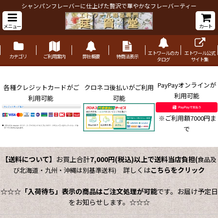
シャンパンフレーバーに仕上げた贅沢で華やかなフレーバーティー
メニュー
カート
エトワールのカ
エトワール公式
カテゴリ
ご利用案内
弊社概要
特商法表示
タログ
サイト集
PayPayオンラインが
各種クレジットカードがご
クロネコ後払いがご利用
利用可能
利用可能
可能
※ご利用額7000円ま
で
【送料について】
お買上合計
7,000円(税込)以上で送料当店負担
(
食品及
詳しくは
こちらをクリック
び北海道・九州・沖縄は別基準送料)
☆☆☆
「入荷待ち」表示の商品はご注文処理が可能
です。お届け予定日
をお知らせします。☆☆☆