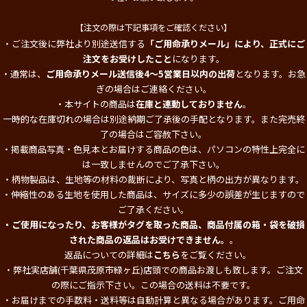
【注文の際は下記事項をご確認ください】
・ご注文後に弊社より別途送信する
「ご用命承りメール」により、正式にご
注文をお受けしたこと
になります。
・通常は、
ご用命承りメール送信後4～5営業日以内の出荷
となります。お急
ぎの場合はご連絡ください。
・本サイトの商品は
在庫と連動しておりません
。
一時的な在庫切れの場合は別途納期ご了承後の手配となります。また完売終
了の場合はご容赦下さい。
・掲載商品写真・色見本とお届けする商品の色は、パソコンの特性上完全に
は一致しませんのでご了承下さい。
・柄物製品は、生地等の材料の裁断により、写真と柄の出方が異なります。
・伸縮性のある生地を使用した商品は、サイズに多少の誤差が生じますので
ご了承ください。
・ご使用になったり、お客様がタグを取った商品、商品付属の箱・袋を破損
された商品の返品はお受けできません。
。
返品についての詳細は
こちら
をご覧ください。
・弊社実店舗(千葉県茂原市緑ヶ丘)店頭での商品お渡しも致します。ご注文
の際にご指示下さい。この場合の送料は不要です。
・お届けまでの手数料・送料等は自動計算と異なる場合があります。ご用命