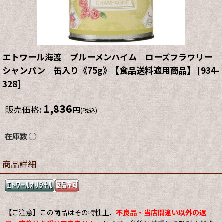
エトワール海渡 ブルーメンハイム ローズフラワリー
シャンパン 缶入り《75g》【食品送料適用商品】
[
934-
328
]
1,836
販売価格
:
円
(税込)
在庫数 ◯
商品詳細
【ご注意】この商品はその特性上、
不良品・当店間違い以外の返