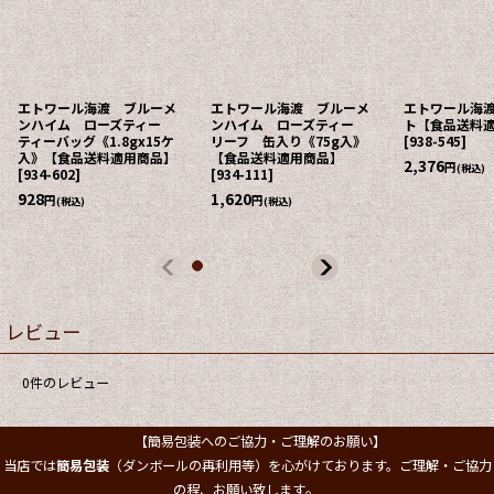
エトワール海渡 ブルーメ
エトワール海渡 ブルーメ
エトワール海
ンハイム ローズティー
ンハイム ローズティー
ト【食品送料
ティーバッグ《1.8gx15ケ
リーフ 缶入り《75g入》
[
938-545
]
入》【食品送料適用商品】
【食品送料適用商品】
2,376
円
(税込)
[
934-602
]
[
934-111
]
928
1,620
円
円
(税込)
(税込)
レビュー
0
件のレビュー
【簡易包装へのご協力・ご理解のお願い】
当店では
簡易包装
（ダンボールの再利用等）を心がけております。ご理解・ご協力
。
の程、お願い致します