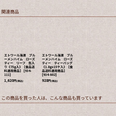
関連商品
エトワール海渡 ブル
エトワール海渡 ブル
ーメンハイム ローズ
ーメンハイム ローズ
ティー リーフ 缶入
ティー ティーバッグ
り《75g入》【食品送
《1.8gx15ケ入》【食
料適用商品】
[
934-
品送料適用商品】
111
]
[
934-602
]
1,620
928
円
円
(税込)
(税込)
この商品を買った人は、こんな商品も買っています