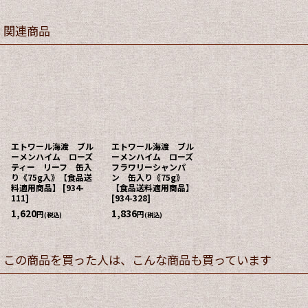
関連商品
エトワール海渡 ブル
エトワール海渡 ブル
ーメンハイム ローズ
ーメンハイム ローズ
ティー リーフ 缶入
フラワリーシャンパ
り《75g入》【食品送
ン 缶入り《75g》
料適用商品】
[
934-
【食品送料適用商品】
111
]
[
934-328
]
1,620
1,836
円
円
(税込)
(税込)
この商品を買った人は、こんな商品も買っています