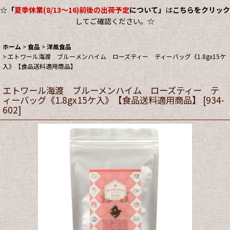
☆
「
夏季休業(8/13～16)前後の出荷予定
について」
は
こちらをクリック
してご確認ください。☆
ホーム
>
食品
>
洋風食品
>
エトワール海渡 ブルーメンハイム ローズティー ティーバッグ《1.8gx15ケ
入》【食品送料適用商品】
エトワール海渡 ブルーメンハイム ローズティー テ
ィーバッグ《1.8gx15ケ入》【食品送料適用商品】
[
934-
602
]