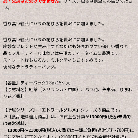
品・交換はお受けできません
。サイズ、色等は慎重にお選びくださ
い。
香り高い紅茶にバラの花びらを贅沢にに加えました。
香り高い紅茶にバラの花びらを贅沢にに加えました。
絶妙なブレンドが生み出すどなたにも好まれやすい優しい香りと上
品でフルーティーな味わいは午後のティータイムに最適です。
ストレートはもちろん、ミルクティもおすすめです。
便利なテトラティーバッグ。
【容量】ティーバッグ1.8gx15ケ入
【原材料名】紅茶（スリランカ・中国）、バラ花、矢車菊、ひまわ
り花／香料
【所属シリーズ】「
エトワールグルメ
」シリーズの商品です。
※【食品送料適用商品】は、お買上合計額が
13000円(税込)未満で
は通常送料、
13000円〜21000円(税込)未満では一部ご負担
(通常送料-700円)に
ご注文後に訂正となります。(21000円以上で送料全額弊社負担)