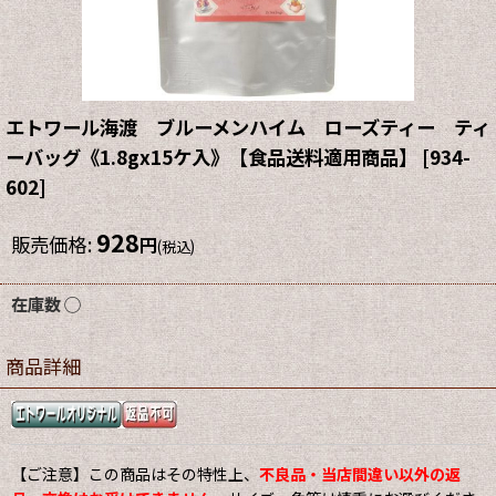
エトワール海渡 ブルーメンハイム ローズティー ティ
ーバッグ《1.8gx15ケ入》【食品送料適用商品】
[
934-
602
]
928
販売価格
:
円
(税込)
在庫数 ◯
商品詳細
【ご注意】この商品はその特性上、
不良品・当店間違い以外の返