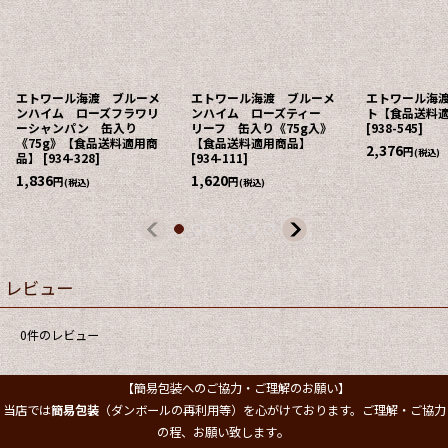
エトワール海渡 ブルーメ
エトワール海渡 ブルーメ
エトワール海
ンハイム ローズフラワリ
ンハイム ローズティー
ト【食品送料
ーシャンパン 缶入り
リーフ 缶入り《75g入》
[
938-545
]
《75g》【食品送料適用商
【食品送料適用商品】
2,376
円
(税込)
品】
[
934-328
]
[
934-111
]
1,836
1,620
円
円
(税込)
(税込)
レビュー
0
件のレビュー
【簡易包装へのご協力・ご理解のお願い】
当店では
簡易包装
（ダンボールの再利用等）を心がけております。ご理解・ご協力
。
の程、お願い致します