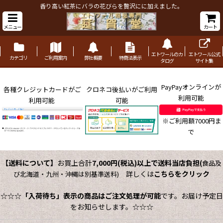
香り高い紅茶にバラの花びらを贅沢にに加えました。
メニュー
カート
エトワールのカ
エトワール公式
カテゴリ
ご利用案内
弊社概要
特商法表示
タログ
サイト集
PayPayオンラインが
各種クレジットカードがご
クロネコ後払いがご利用
利用可能
利用可能
可能
※ご利用額7000円ま
で
【送料について】
お買上合計
7,000円(税込)以上で送料当店負担
(
食品及
詳しくは
こちらをクリック
び北海道・九州・沖縄は別基準送料)
☆☆☆
「入荷待ち」表示の商品はご注文処理が可能
です。お届け予定日
をお知らせします。☆☆☆