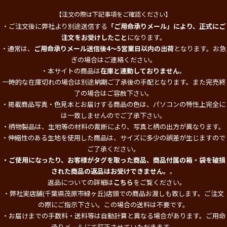
【注文の際は下記事項をご確認ください】
・ご注文後に弊社より別途送信する
「ご用命承りメール」により、正式にご
注文をお受けしたこと
になります。
・通常は、
ご用命承りメール送信後4～5営業日以内の出荷
となります。お急
ぎの場合はご連絡ください。
・本サイトの商品は
在庫と連動しておりません
。
一時的な在庫切れの場合は別途納期ご了承後の手配となります。また完売終
了の場合はご容赦下さい。
・掲載商品写真・色見本とお届けする商品の色は、パソコンの特性上完全に
は一致しませんのでご了承下さい。
・柄物製品は、生地等の材料の裁断により、写真と柄の出方が異なります。
・伸縮性のある生地を使用した商品は、サイズに多少の誤差が生じますので
ご了承ください。
・ご使用になったり、お客様がタグを取った商品、商品付属の箱・袋を破損
された商品の返品はお受けできません。
。
返品についての詳細は
こちら
をご覧ください。
・弊社実店舗(千葉県茂原市緑ヶ丘)店頭での商品お渡しも致します。ご注文
の際にご指示下さい。この場合の送料は不要です。
・お届けまでの手数料・送料等は自動計算と異なる場合があります。ご用命
承りメールにて訂正させていただきます。