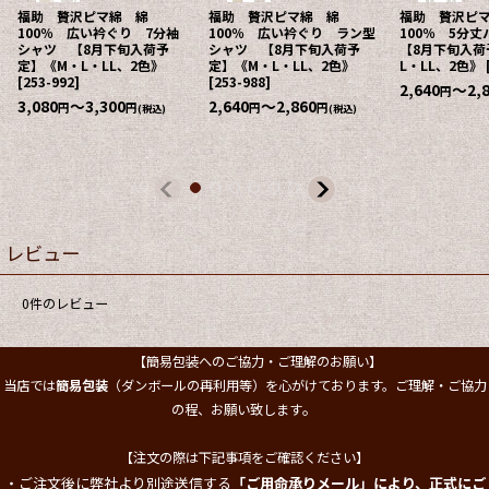
福助 贅沢ピマ綿 綿
福助 贅沢ピマ綿 綿
福助 贅沢ピ
100％ 広い衿ぐり 7分袖
100％ 広い衿ぐり ラン型
100％ 5分
シャツ 【8月下旬入荷予
シャツ 【8月下旬入荷予
【8月下旬入荷
定】《M・L・LL、2色》
定】《M・L・LL、2色》
L・LL、2色》
[
253-992
]
[
253-988
]
2,640
～2,
円
3,080
～3,300
2,640
～2,860
円
円
円
円
(税込)
(税込)
レビュー
0
件のレビュー
【簡易包装へのご協力・ご理解のお願い】
当店では
簡易包装
（ダンボールの再利用等）を心がけております。ご理解・ご協力
。
の程、お願い致します
【注文の際は下記事項をご確認ください】
・ご注文後に弊社より別途送信する
「ご用命承りメール」により、正式にご