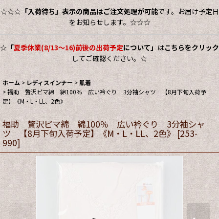
☆☆☆
「入荷待ち」表示の商品はご注文処理が可能
です。お届け予定日
をお知らせします。☆☆☆
☆
「
夏季休業(8/13～16)前後の出荷予定
について」
は
こちらをクリック
してご確認ください。☆
ホーム
>
レディスインナー
>
肌着
>
福助 贅沢ピマ綿 綿100％ 広い衿ぐり 3分袖シャツ 【8月下旬入荷予
定】《M・L・LL、2色》
福助 贅沢ピマ綿 綿100％ 広い衿ぐり 3分袖シャ
ツ 【8月下旬入荷予定】《M・L・LL、2色》
[
253-
990
]