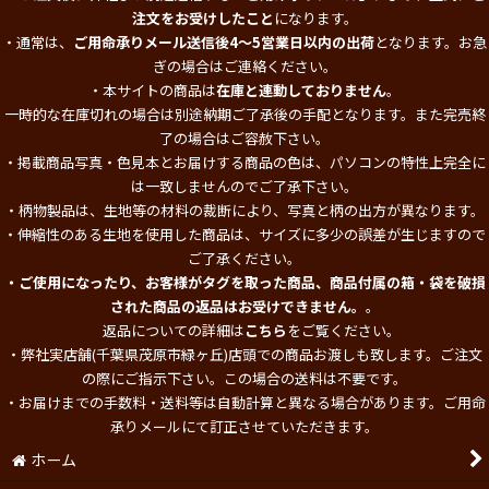
注文をお受けしたこと
になります。
・通常は、
ご用命承りメール送信後4～5営業日以内の出荷
となります。お急
ぎの場合はご連絡ください。
・本サイトの商品は
在庫と連動しておりません
。
一時的な在庫切れの場合は別途納期ご了承後の手配となります。また完売終
了の場合はご容赦下さい。
・掲載商品写真・色見本とお届けする商品の色は、パソコンの特性上完全に
は一致しませんのでご了承下さい。
・柄物製品は、生地等の材料の裁断により、写真と柄の出方が異なります。
・伸縮性のある生地を使用した商品は、サイズに多少の誤差が生じますので
ご了承ください。
・ご使用になったり、お客様がタグを取った商品、商品付属の箱・袋を破損
された商品の返品はお受けできません。
。
返品についての詳細は
こちら
をご覧ください。
・弊社実店舗(千葉県茂原市緑ヶ丘)店頭での商品お渡しも致します。ご注文
の際にご指示下さい。この場合の送料は不要です。
・お届けまでの手数料・送料等は自動計算と異なる場合があります。ご用命
承りメールにて訂正させていただきます。
ホーム