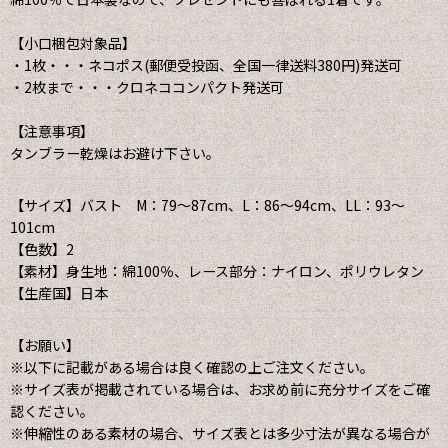
【小口梱包対象品】
・1枚・・・ネコポス(郵便受投函、全国一律送料380円)発送可
・2枚まで・・・クロネココンパクト発送可
【注意事項】
タンブラー乾燥はお避け下さい。
【サイズ】バスト M：79〜87cm、L：86〜94cm、LL：93〜
101cm
【色数】2
【素材】身生地：綿100％、レース部分：ナイロン、ポリウレタン
【生産国】日本
【お願い】
※以下に記載がある場合は良く確認の上ご注文ください。
※サイズ表が掲載されている場合は、お求め前に充分サイズをご確
認ください。
※伸縮性のある素材の場合、サイズ表とは多少寸法が異なる場合が