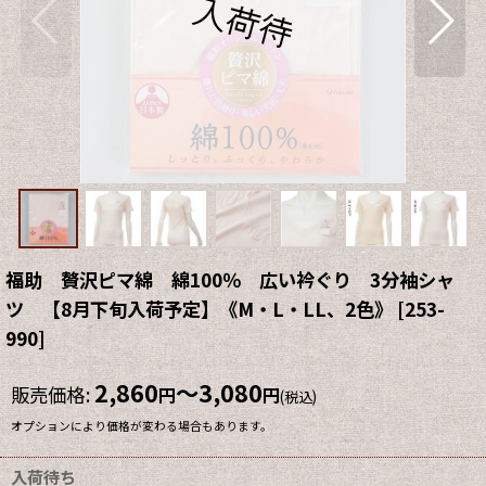
福助 贅沢ピマ綿 綿100％ 広い衿ぐり 3分袖シャ
ツ 【8月下旬入荷予定】《M・L・LL、2色》
[
253-
990
]
2,860
～3,080
販売価格
:
円
円
(税込)
オプションにより価格が変わる場合もあります。
入荷待ち