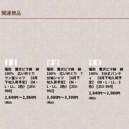
関連商品
福助 贅沢ピマ綿 綿
福助 贅沢ピマ綿 綿
福助 贅沢ピマ綿 綿
100％ 広い衿ぐり
100％ 広い衿ぐり 7
100％ 5分丈パンテ
ラン型シャツ 【8月
分袖シャツ 【8月下
ィ 【8月下旬入荷予
下旬入荷予定】《M・
旬入荷予定】《M・
定】《M・L・LL、2
L・LL、2色》
[
253-
L・LL、2色》
[
253-
色》
[
253-994
]
988
]
992
]
2,640
～2,860
円
円
2,640
～2,860
3,080
～3,300
円
円
円
円
(税込)
(税込)
(税込)