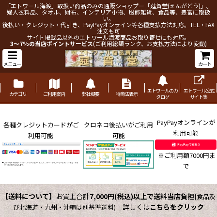
「エトワール海渡」取扱い商品のみの通販ショップー「莚賀堂(えんがどう)」。
婦人衣料品、タオル、財布、インテリア小物、服飾雑貨、食品等、豊富に取扱
い。
後払い・クレジット・代引き、PayPayオンライン等各種支払方法対応。TEL・FAX
注文も可
サイト掲載品以外のエトワール海渡商品お取り寄せにも対応。
3～7%の当店ポイントサービス
(ご利用総額ランク、お支払方法により変動)
メニュー
カート
エトワールのカ
エトワール公式
カテゴリ
ご利用案内
弊社概要
特商法表示
タログ
サイト集
PayPayオンラインが
各種クレジットカードがご
クロネコ後払いがご利用
利用可能
利用可能
可能
※ご利用額7000円ま
で
【送料について】
お買上合計
7,000円(税込)以上で送料当店負担
(
食品及
詳しくは
こちらをクリック
び北海道・九州・沖縄は別基準送料)