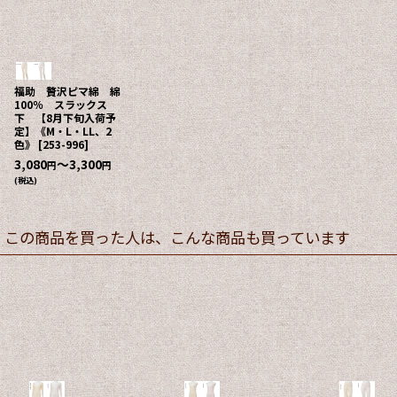
福助 贅沢ピマ綿 綿
100％ スラックス
下 【8月下旬入荷予
定】《M・L・LL、2
色》
[
253-996
]
3,080
～3,300
円
円
(税込)
この商品を買った人は、こんな商品も買っています