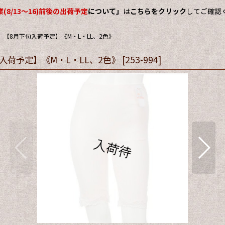
(8/13～16)前後の出荷予定
について」
は
こちらをクリック
してご確認
 【8月下旬入荷予定】《M・L・LL、2色》
入荷予定】《M・L・LL、2色》
[
253-994
]