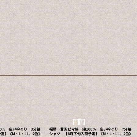
アサメリー 広巾レース パンティ《M、L、LL、
ペールピーチのみ、綿100%》
[
257-419
]
 3分パンティ《M・L・
3,410
～3,850
円
円
(税込)
57-425
]