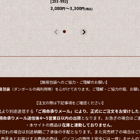
)
【簡易包装へのご協力・ご理解のお願い】
易包装
（ダンボールの再利用等）を心がけております。ご理解・ご協力の程、お願
【注文の際は下記事項をご確認ください】
社より別途送信する
「ご用命承りメール」により、正式にご注文をお受けした
用命承りメール送信後4～5営業日以内の出荷
となります。お急ぎの場合はご
・本サイトの商品は
在庫と連動しておりません
。
庫切れの場合は別途納期ご了承後の手配となります。また完売終了の場合はご
・色見本とお届けする商品の色は、パソコンの特性上完全には一致しませんの