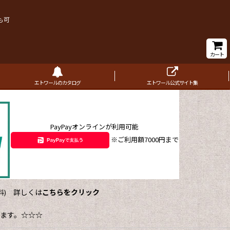
も可
カート
エトワールのカタログ
エトワール公式サイト集
PayPayオンラインが利用可能
※ご利用額7000円まで
詳しくは
こちらをクリック
)
ます。☆☆☆