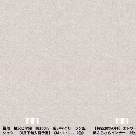
アサメリー(asamerry) 綿100% 広巾レース
7分丈ボトム《M・L・LL、ペールピーチのみ》
エトワール海渡 ガード
[
257-417
]
ニックショーツ 一分丈 
4,400
～4,730