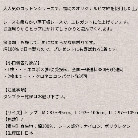
大人気のコットンシリーズで、福助のオリジナルピマ綿を使用した上
レースも柔らかい落下板レースで、エレガントに仕上げています。
お腹周りからヒップにかけてしっかりと包んでくれます。
保湿加工も施して、更になめらかな肌触りです。
綿100％で日本製なので、プレゼントにも喜ばれる1着です。
【小口梱包対象品】
・1枚・・・ネコポス(郵便受投函、全国一律送料380円)発送可
・2枚まで・・・クロネココンパクト発送可
【注意事項】
タンブラー乾燥はお避け下さい。
【サイズ】ヒップ M：87〜95cm、L：92〜100cm、LL：97〜105c
【色数】2
【素材】身生地：綿100％、レース部分：ナイロン、ポリウレタン
【生産国】日本