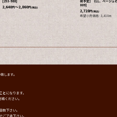
円
円
(税込)
《M・L・LL、2色、パッ
2,860
円
(税込)
。
い致します
こと
になります。
連絡ください。
容赦下さい。
でご了承下さい。