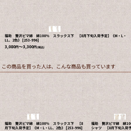
福助 贅沢ピマ綿 綿100％ スラックス下 【8月下旬入荷予定】《M・L・
LL、2色》
[
253-996
]
3,080
～3,300
円
円
(税込)
この商品を買った人は、こんな商品も買っています
【特価20%OFF】エトワール海渡 ジョワイユ
アサメリー 広巾レース
綿さらさらインナー 3分丈ボトム 【8月上旬入
LL、2色、綿100%》
[
2