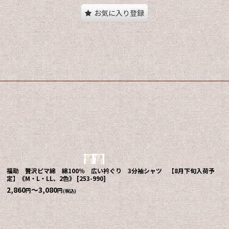
お気に入り登録
福助 贅沢ピマ綿 綿100％ 広い衿ぐり 3分袖シャツ 【8月下旬入荷予
定】《M・L・LL、2色》
[
253-990
]
2,860
～3,080
円
円
(税込)