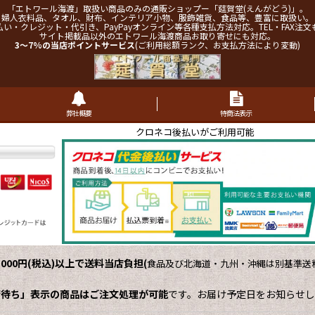
「エトワール海渡」取扱い商品のみの通販ショップー「莚賀堂(えんがどう)」。
婦人衣料品、タオル、財布、インテリア小物、服飾雑貨、食品等、豊富に取扱い。
払い・クレジット・代引き、PayPayオンライン等各種支払方法対応。TEL・FAX注文
サイト掲載品以外のエトワール海渡商品お取り寄せにも対応。
3～7%の当店ポイントサービス
(ご利用総額ランク、お支払方法により変動)
弊社概要
特商法表示
クロネコ後払いがご利用可能
,000円(税込)以上で送料当店負担
(
食品及び北海道・九州・沖縄は別基準送料
荷待ち」表示の商品はご注文処理が可能
です。お届け予定日をお知らせし