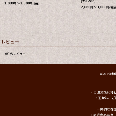
荷予定】《LL、ベージュのみ、綿100%》
[
258-
3,630
～3,960
円
円
(税込
009
]
2,728
円
(税込)
希望小売価格
:
3,410
円
レビュー
0
件のレビュー
当店では
簡
・ご注文後に弊
・通常は、
ご
一時的な在
・掲載商品写真