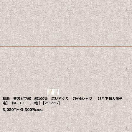
福助 贅沢ピマ綿 綿100％ 広い衿ぐり 7分袖シャツ 【8月下旬入荷予
定】《M・L・LL、2色》
[
253-992
]
3,080
～3,300
円
円
(税込)