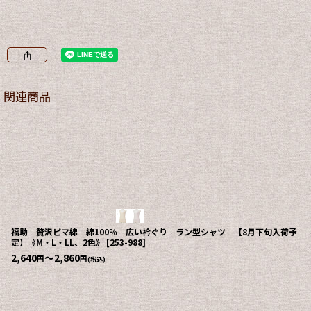
関連商品
福助 贅沢ピマ綿 綿100％ 広い衿ぐり ラン型シャツ 【8月下旬入荷予
定】《M・L・LL、2色》
[
253-988
]
2,640
～2,860
円
円
(税込)