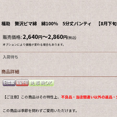
福助 贅沢ピマ綿 綿100％ 5分丈パンティ 【8月下旬
2,640
～2,860
販売価格
:
円
円
(税込)
オプションにより価格が変わる場合もあります。
入荷待ち
商品詳細
【ご注意】この商品はその特性上、
不良品・当店間違い以外の返品・
この商品は季節を問わずご愛用いただけます。