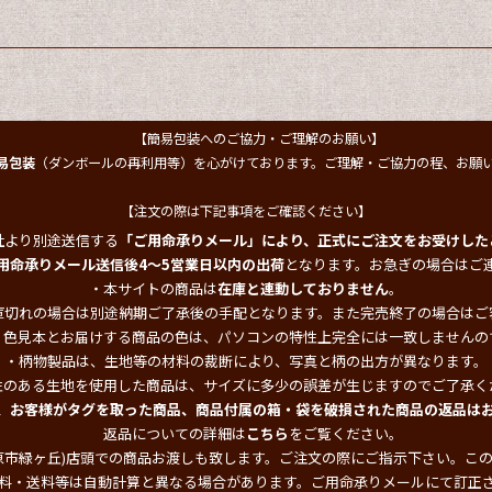
【簡易包装へのご協力・ご理解のお願い】
易包装
（ダンボールの再利用等）を心がけております。ご理解・ご協力の程、お願
【注文の際は下記事項をご確認ください】
社より別途送信する
「ご用命承りメール」により、正式にご注文をお受けした
用命承りメール送信後4～5営業日以内の出荷
となります。お急ぎの場合はご
・本サイトの商品は
在庫と連動しておりません
。
庫切れの場合は別途納期ご了承後の手配となります。また完売終了の場合はご
・色見本とお届けする商品の色は、パソコンの特性上完全には一致しませんの
・柄物製品は、生地等の材料の裁断により、写真と柄の出方が異なります。
性のある生地を使用した商品は、サイズに多少の誤差が生じますのでご了承く
、お客様がタグを取った商品、商品付属の箱・袋を破損された商品の返品は
返品についての詳細は
こちら
をご覧ください。
原市緑ヶ丘)店頭での商品お渡しも致します。ご注文の際にご指示下さい。こ
料・送料等は自動計算と異なる場合があります。ご用命承りメールにて訂正