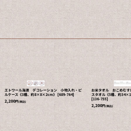
エトワール海渡 デコレーション 小物入れ・ピ
お米タオル おこめむすび
ルケース《3種、約8×8×2cm》
[
689-764
]
スタオル《5種、約34×1
[
136-755
]
2,200
円
(税込)
2,200
円
(税込)