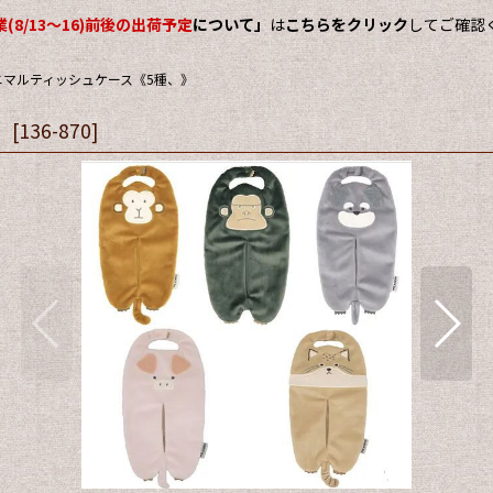
(8/13～16)前後の出荷予定
について」
は
こちらをクリック
してご確認
マルティッシュケース《5種、》
》
[
136-870
]