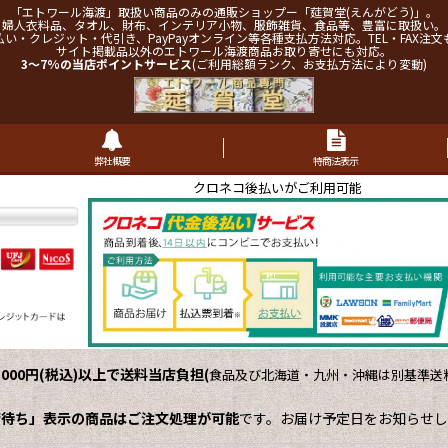
「エトワール海渡」取扱い商品のみの通販ショップー「莚賀堂(えんがどう)」。
婦人衣料品、タオル、財布、インテリア小物、服飾雑貨、食品等、豊富に取扱い。
払い・クレジット・代引き、PayPayオンライン等各種支払方法対応。TEL・FAX注文
サイト掲載品以外のエトワール海渡商品お取り寄せにも対応。
3～7%の当店ポイントサービス
(ご利用総額ランク、お支払方法により変動)
弊社概要
特商法表示
クロネコ後払いがご利用可能
,000円(税込)以上で送料当店負担
(
食品及び北海道・九州・沖縄は別基準送料
荷待ち」表示の商品はご注文処理が可能
です。お届け予定日をお知らせし