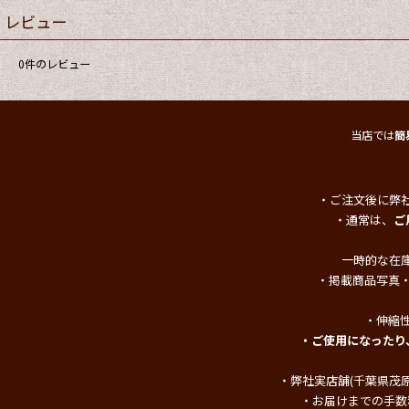
レビュー
0
件のレビュー
当店では
簡
・ご注文後に弊
・通常は、
ご
一時的な在
・掲載商品写真
・伸縮
・ご使用になったり
・弊社実店舗(千葉県茂
・お届けまでの手数