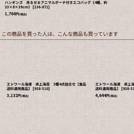
ハンギンズ 吊るせるアニマルポーチ付きエコバッグ《4種、約
33×8×39cm》
[
136-871
]
1,760
円
(税込)
この商品を買った人は、こんな商品も買っています
エトワール海渡 卓上海苔 3種4点詰合せ【食品
エトワール海渡 卓上海
送料適用商品】
[
938-510
]
送料適用商品】
[
938-51
3,132
4,644
円
円
(税込)
(税込)