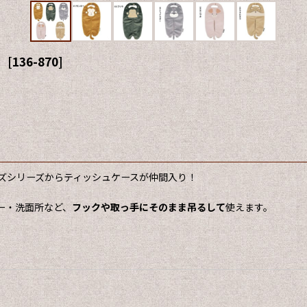
》
[
136-870
]
ズシリーズからティッシュケースが仲間入り！
ー・洗面所など、
フックや取っ手にそのまま吊るして
使えます。