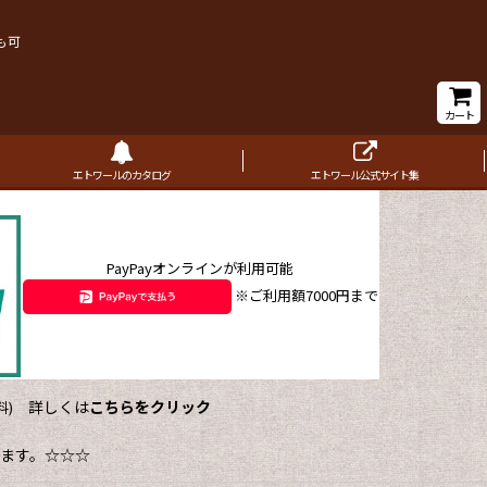
も可
カート
エトワールのカタログ
エトワール公式サイト集
PayPayオンラインが利用可能
※ご利用額7000円まで
詳しくは
こちらをクリック
)
ます。☆☆☆