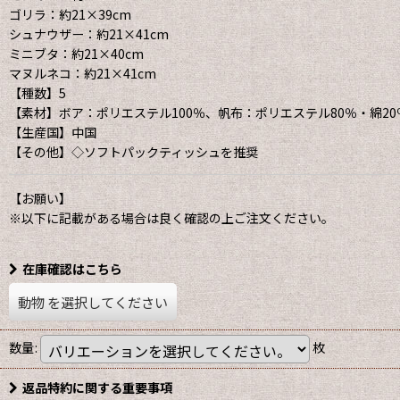
ゴリラ：約21×39cm
シュナウザー：約21×41cm
ミニブタ：約21×40cm
マヌルネコ：約21×41cm
【種数】5
【素材】ボア：ポリエステル100％、帆布：ポリエステル80％・綿20
【生産国】中国
【その他】◇ソフトパックティッシュを推奨
【お願い】
※以下に記載がある場合は良く確認の上ご注文ください。
在庫確認はこちら
動物
を選択してください
数量
:
枚
返品特約に関する重要事項