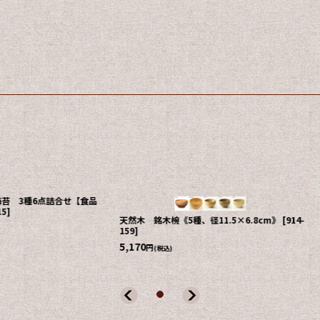
苔 3種6点詰合せ【食品
5
]
天然木 銘木椀《5種、径11.5×6.8cm》
[
914-
159
]
5,170
円
(税込)