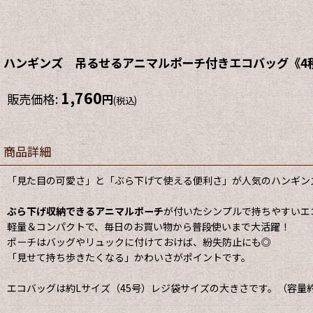
ハンギンズ 吊るせるアニマルポーチ付きエコバッグ《4種、
1,760
販売価格
:
円
(税込)
商品詳細
「見た目の可愛さ」と「ぶら下げて使える便利さ」が人気のハンギン
ぶら下げ収納できるアニマルポーチ
が付いたシンプルで持ちやすいエ
軽量＆コンパクトで、毎日のお買い物から普段使いまで大活躍！
ポーチはバッグやリュックに付けておけば、紛失防止にも◎
「見せて持ち歩きたくなる」かわいさがポイントです。
エコバッグは約Lサイズ（45号）レジ袋サイズの大きさです。（容量約