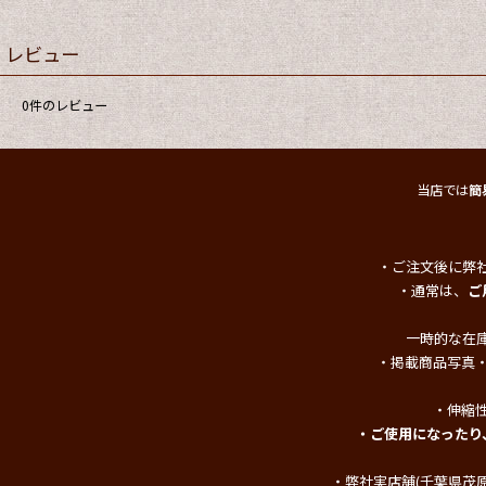
レビュー
0
件のレビュー
当店では
簡
・ご注文後に弊
・通常は、
ご
一時的な在
・掲載商品写真
・伸縮
・ご使用になったり
・弊社実店舗(千葉県茂