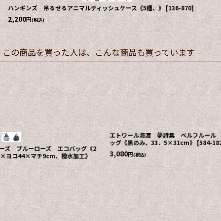
ハンギンズ 吊るせるアニマルティッシュケース《5種、》
[
136-870
]
2,200
円
(税込)
この商品を買った人は、こんな商品も買っています
ロマーヌ 綿100% ミニバスタオル《1色、約
33×100cm》
[
627-791
]
エトワール海渡 デコレ
1,980
円
(税込)
ルケース《3種、約8×8
2,200
円
(税込)