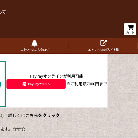
も可
カート
エトワールのカタログ
エトワール公式サイト集
PayPayオンラインが利用可能
※ご利用額7000円まで
詳しくは
こちらをクリック
)
ます。☆☆☆