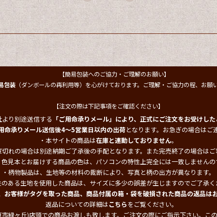
【簡易包装へのご協力・ご理解のお願い】
易包装
（ダンボールの再利用等）を心がけております。ご理解・ご協力の程、お願
【注文の際は下記事項をご確認ください】
社より別途送信する
「ご用命承りメール」により、正式にご注文をお受けした
用命承りメール送信後4～5営業日以内の出荷
となります。お急ぎの場合はご
・本サイトの商品は
在庫と連動しておりません
。
庫切れの場合は別途納期ご了承後の手配となります。また完売終了の場合はご
・色見本とお届けする商品の色は、パソコンの特性上完全には一致しませんの
・柄物製品は、生地等の材料の裁断により、写真と柄の出方が異なります。
性のある生地を使用した商品は、サイズに多少の誤差が生じますのでご了承く
、お客様がタグを取った商品、商品付属の箱・袋を破損された商品の返品は
返品についての詳細は
こちら
をご覧ください。
原市緑ヶ丘)店頭での商品お渡しも致します。ご注文の際にご指示下さい。こ