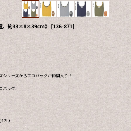
約33×8×39cm》
[
136-871
]
ズシリーズからエコバッグが仲間入り！
コバッグ。
12L）