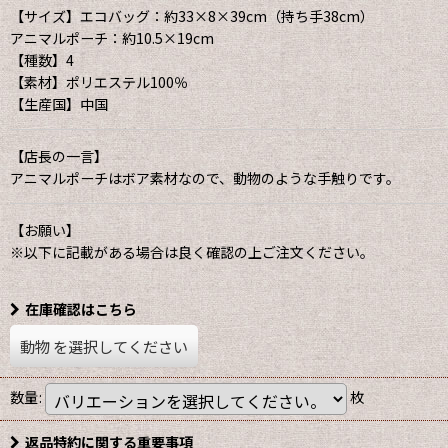
【サイズ】エコバッグ：約33×8×39cm（持ち手38cm）
アニマルポーチ：約10.5×19cm
【種数】4
【素材】ポリエステル100％
【生産国】中国
【店長の一言】
アニマルポーチはボア素材なので、動物のような手触りです。
【お願い】
※以下に記載がある場合は良く確認の上ご注文ください。
在庫確認はこちら
動物
を選択してください
数量
:
枚
返品特約に関する重要事項