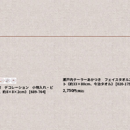
おぼろタオル ハーモニーガーゼ(3重ガーゼ) 専
エトワール海渡 オーガ
身タオル《5色、約33×90cm》
[
823-401
]
柄《6柄、約H39×W34／2
089
]
1,100
円
(税込)
3,520
円
(税込)