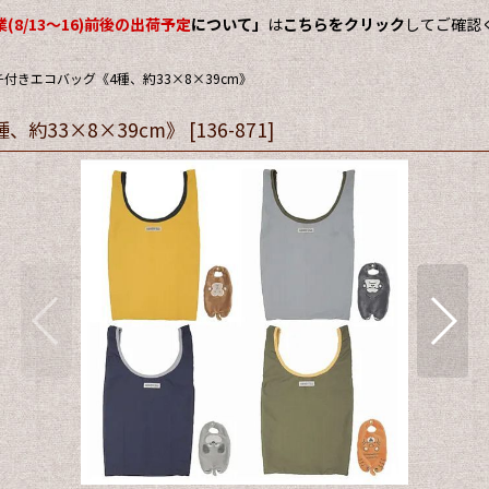
(8/13～16)前後の出荷予定
について」
は
こちらをクリック
してご確認
きエコバッグ《4種、約33×8×39cm》
約33×8×39cm》
[
136-871
]