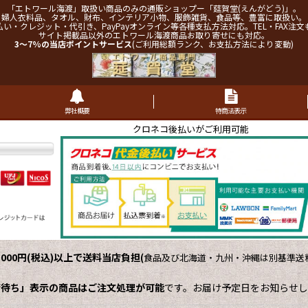
「エトワール海渡」取扱い商品のみの通販ショップー「莚賀堂(えんがどう)」。
婦人衣料品、タオル、財布、インテリア小物、服飾雑貨、食品等、豊富に取扱い。
払い・クレジット・代引き、PayPayオンライン等各種支払方法対応。TEL・FAX注文
サイト掲載品以外のエトワール海渡商品お取り寄せにも対応。
3～7%の当店ポイントサービス
(ご利用総額ランク、お支払方法により変動)
弊社概要
特商法表示
クロネコ後払いがご利用可能
,000円(税込)以上で送料当店負担
(
食品及び北海道・九州・沖縄は別基準送料
荷待ち」表示の商品はご注文処理が可能
です。お届け予定日をお知らせし