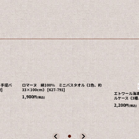
瀬戸内テーラーあかつき フェイスタオル2本セッ
ト《約33×80cm、今治タオル》
[
020-175
]
ーション 小物入れ・ピ
2,750
円
(税込)
×2cm》
[
689-764
]