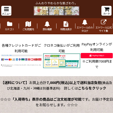
ふんわりやわらかな肌ざわり。
メニュー
カート
エトワールのカ
エトワール公式
カテゴリ
ご利用案内
弊社概要
特商法表示
タログ
サイト集
PayPayオンラインが
各種クレジットカードがご
クロネコ後払いがご利用
利用可能
利用可能
可能
※ご利用額7000円ま
で
【送料について】
お買上合計
7,000円(税込)以上で送料当店負担
(
食品及
詳しくは
こちらをクリック
び北海道・九州・沖縄は別基準送料)
☆☆☆
「入荷待ち」表示の商品はご注文処理が可能
です。お届け予定日
をお知らせします。☆☆☆