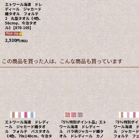
エトワール海渡 ドレ
ディール ジャカード
織タオル フォルテ
2 丸型タオル《4色、
56cmφ、今治タオ
ル》
[
870-105
]
2,530
円
(税込)
この商品を買った人は、こんな商品も買っています
エトワール海渡 ドレディ
『5%特別ポイント品』エト
『5%特別ポ
ール ジャカード織タオ
ワール海渡 ドレディー
ワール海渡 
ル フォルテ バスタオル
ル バラ柄ジャカード織タ
ル ジャカー
《4色、70x140cm、今治タ
オル ドレディール カノ
フォルテ フ