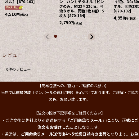
オル》
[
870-103
]
ン ハンカチタオル《ピン
《4色、34x8
クのみ、約23×23cm、今
オル、同色3枚
治タオル、同色5枚1組》 5
[
870-102
]
4,510
円
(税込)
枚入
[
870-164
]
4,950
円
(税込)
2,750
円
(税込)
レビュー
0
件のレビュー
【簡易包装へのご協力・ご理解のお願い】
当店では
簡易包装
（ダンボールの再利用等）を心がけております。ご理解・ご協力
。
の程、お願い致します
【注文の際は下記事項をご確認ください】
・ご注文後に弊社より別途送信する
「ご用命承りメール」により、正式にご
注文をお受けしたこと
になります。
・通常は、
ご用命承りメール送信後4～5営業日以内の出荷
となります。お急