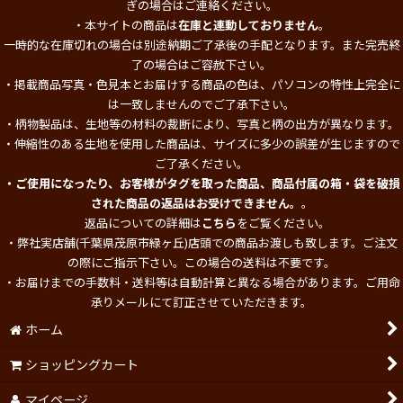
ぎの場合はご連絡ください。
・本サイトの商品は
在庫と連動しておりません
。
一時的な在庫切れの場合は別途納期ご了承後の手配となります。また完売終
了の場合はご容赦下さい。
・掲載商品写真・色見本とお届けする商品の色は、パソコンの特性上完全に
は一致しませんのでご了承下さい。
・柄物製品は、生地等の材料の裁断により、写真と柄の出方が異なります。
・伸縮性のある生地を使用した商品は、サイズに多少の誤差が生じますので
ご了承ください。
・ご使用になったり、お客様がタグを取った商品、商品付属の箱・袋を破損
された商品の返品はお受けできません。
。
返品についての詳細は
こちら
をご覧ください。
・弊社実店舗(千葉県茂原市緑ヶ丘)店頭での商品お渡しも致します。ご注文
の際にご指示下さい。この場合の送料は不要です。
・お届けまでの手数料・送料等は自動計算と異なる場合があります。ご用命
承りメールにて訂正させていただきます。
ホーム
ショッピングカート
マイページ