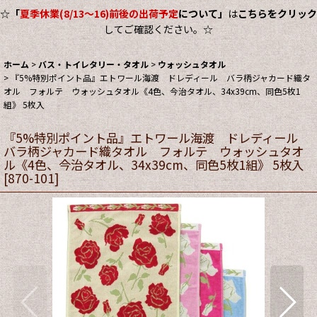
☆
「
夏季休業(8/13～16)前後の出荷予定
について」
は
こちらをクリック
してご確認ください。☆
ホーム
>
バス・トイレタリー・タオル
>
ウォッシュタオル
>
『5%特別ポイント品』エトワール海渡 ドレディール バラ柄ジャカード織タ
オル フォルテ ウォッシュタオル《4色、今治タオル、34x39cm、同色5枚1
組》 5枚入
『5%特別ポイント品』エトワール海渡 ドレディール
バラ柄ジャカード織タオル フォルテ ウォッシュタオ
ル《4色、今治タオル、34x39cm、同色5枚1組》 5枚入
[
870-101
]