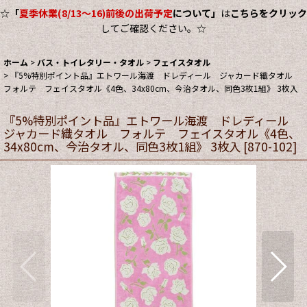
☆
「
夏季休業(8/13～16)前後の出荷予定
について」
は
こちらをクリック
してご確認ください。☆
ホーム
>
バス・トイレタリー・タオル
>
フェイスタオル
>
『5%特別ポイント品』エトワール海渡 ドレディール ジャカード織タオル
フォルテ フェイスタオル《4色、34x80cm、今治タオル、同色3枚1組》 3枚入
『5%特別ポイント品』エトワール海渡 ドレディール
ジャカード織タオル フォルテ フェイスタオル《4色、
34x80cm、今治タオル、同色3枚1組》 3枚入
[
870-102
]