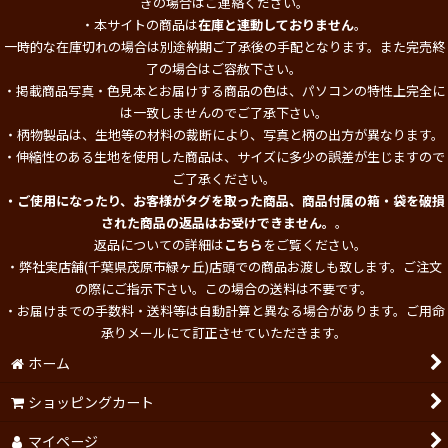
ぎの場合はご連絡ください。
・本サイトの商品は
在庫と連動しておりません
。
一時的な在庫切れの場合は別途納期ご了承後の手配となります。また完売終
了の場合はご容赦下さい。
・掲載商品写真・色見本とお届けする商品の色は、パソコンの特性上完全に
は一致しませんのでご了承下さい。
・柄物製品は、生地等の材料の裁断により、写真と柄の出方が異なります。
・伸縮性のある生地を使用した商品は、サイズに多少の誤差が生じますので
ご了承ください。
・ご使用になったり、お客様がタグを取った商品、商品付属の箱・袋を破損
された商品の返品はお受けできません。
。
返品についての詳細は
こちら
をご覧ください。
・弊社実店舗(千葉県茂原市緑ヶ丘)店頭での商品お渡しも致します。ご注文
の際にご指示下さい。この場合の送料は不要です。
・お届けまでの手数料・送料等は自動計算と異なる場合があります。ご用命
承りメールにて訂正させていただきます。
ホーム
ショッピングカート
マイページ