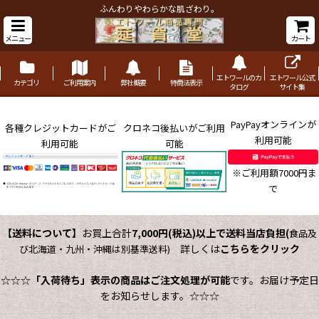
ふんわりやわらかな肌ざわり。
メニュー
カート
エトワールのカ
エトワール公式
カテゴリ
ご利用案内
弊社概要
特商法表示
タログ
サイト集
PayPayオンラインが
各種クレジットカードがご
クロネコ後払いがご利用
利用可能
利用可能
可能
※ご利用額7000円ま
で
【送料について】
お買上合計
7,000円(税込)以上で送料当店負担
(
食品及
詳しくは
こちらをクリック
び北海道・九州・沖縄は別基準送料)
☆☆☆
「入荷待ち」表示の商品はご注文処理が可能
です。お届け予定日
をお知らせします。☆☆☆