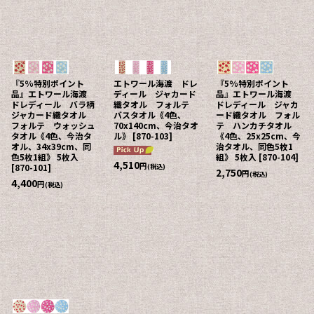
『5%特別ポイント
エトワール海渡 ドレ
『5%特別ポイント
品』エトワール海渡
ディール ジャカード
品』エトワール海渡
ドレディール バラ柄
織タオル フォルテ
ドレディール ジャカ
ジャカード織タオル
バスタオル《4色、
ード織タオル フォル
フォルテ ウォッシュ
70x140cm、今治タオ
テ ハンカチタオル
タオル《4色、今治タ
ル》
[
870-103
]
《4色、25x25cm、今
オル、34x39cm、同
治タオル、同色5枚1
色5枚1組》 5枚入
組》 5枚入
[
870-104
]
4,510
円
(税込)
[
870-101
]
2,750
円
(税込)
4,400
円
(税込)