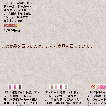
エトワール海渡 ドレ
ディール ジャカード
織タオル フォルテ
2 丸型タオル《4色、
56cmφ、今治タオ
ル》
[
870-105
]
2,530
円
(税込)
この商品を買った人は、こんな商品も買っています
『5%特別ポイント品』エト
『5%特別ポイント品』エト
『5%特別ポ
ワール海渡 ドレディー
ワール海渡 ドレディー
ワール海渡 
ル ジャカード織タオル
ル バラ柄ジャカード織タ
ル ジャカー
フォルテ ハンカチタオル
オル プレリュード フェ
エレノア フ