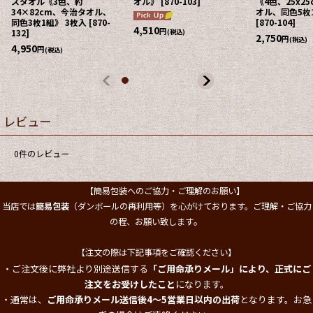
《4色、25x25cm、今治タ
イスタオル《5色、約
《3色、約34×
オル、同色5枚1組》 5枚入
34×80cm、今治タオル、
タオル、同色3
[
870-104
]
同色3枚1組》 3枚入
[
870-
入
[
870-020
]
332
]
2,750
4,950
円
円
(税込)
(税込)
4,950
円
(税込)
レビュー
0
件のレビュー
【簡易包装へのご協力・ご理解のお願い】
当店では
簡易包装
（ダンボールの再利用等）を心がけております。ご理解・ご協力
。
の程、お願い致します
【注文の際は下記事項をご確認ください】
・ご注文後に弊社より別途送信する
「ご用命承りメール」により、正式にご
注文をお受けしたこと
になります。
・通常は、
ご用命承りメール送信後4～5営業日以内の出荷
となります。お急